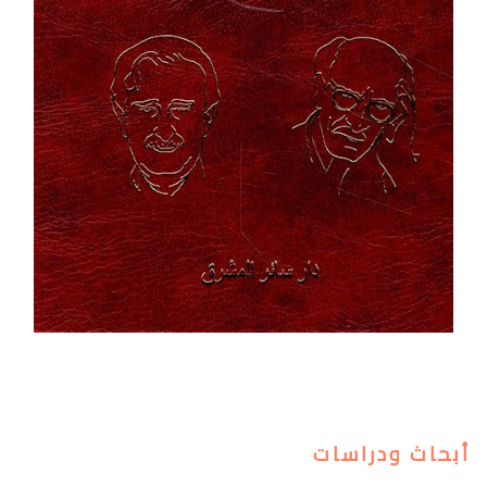
أبحاث ودراسات