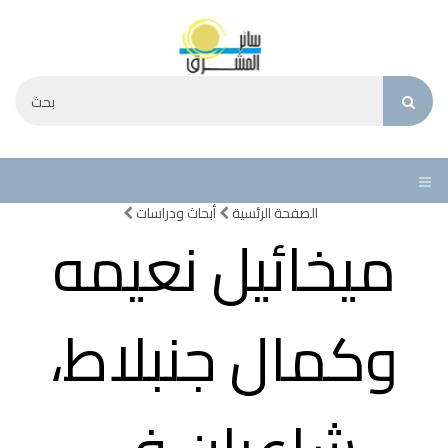
الصفحة الرئسية
أبحاث ودراسات
ميخائيل نعيمه
وكمال جنبلاط،