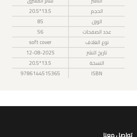
الناشر
سائر المشرق
13.5*20.5
الحجم
85
الوزن
56
عدد الصفحات
soft cover
نوع الغلاف
12-08-2025
تاريخ النشر
13.5*20.5
النسخة
9786144515365
ISBN
تواصل معنا