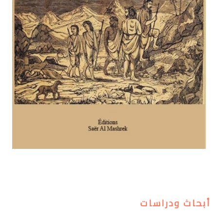
أبحاث ودراسات