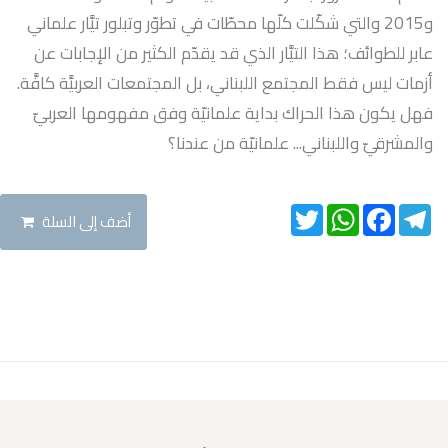
و2015 والتي شكّلت كلّها محطّات في تطوّر وتبلور تيَّار علماني
عابر للطوائف؛ هذا التيَّار الذي قد يقدّم الكثير من الإجابات عن
أزمات ليس فقط المجتمع اللبناني، بل المجتمعات العربيَّة كافَّة.
فهل يكون هذا الحراك بداية علمانيّة وفق مفهومها العربيّ
والمشرقيّ واللبناني... علمانيّة من عندنا؟
Twitter
WhatsApp
Facebook
Telegram
أضف إلى السلة